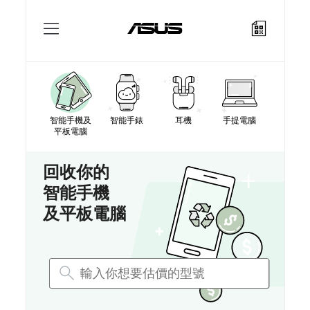
回收舊機
如何運作？
智能手機及
智能手錶
耳機
手提電腦
平板電腦
聯繫我們
回收你的
智能手機
順豐速運寄件程序
及平板電腦