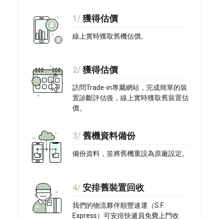
1/
獲得估價
線上實時獲取舊機估價。
2/
獲得估價
訪問Trade-in專屬網站，完成簡單的裝
置診斷評估後，線上實時獲取舊裝置估
價。
3/
舊機資料備份
備份資料，並將舊機重設為原廠設定。
4/
安排舊裝置回收
我們的物流夥伴順豐速運（S.F.
Express）可安排快遞員免費上門收